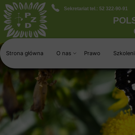
Sekretariat tel.: 52 322-90-91
POL
Strona główna
O nas
Prawo
Szkoleni
Czym jest PZD
Dla nowy
Historia PZD
Dla osób
Godło i Hymn PZD
Dla Komis
Okręgowy Zarząd
Okręgowa Rada