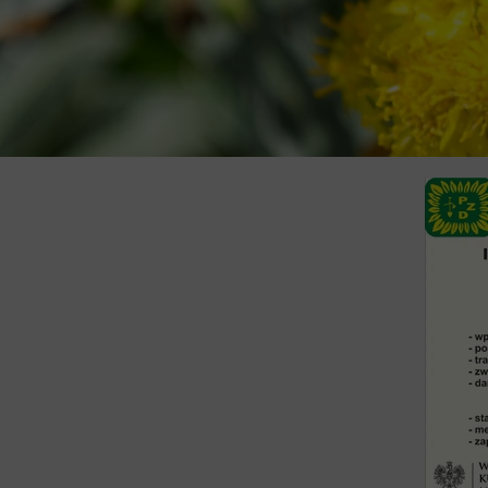
Okręgowa Komisja Rewizyjna
Okręgowe Komisje Problemowe
Ogrody